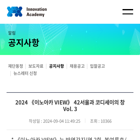
알림
공지사항
재단동정
보도자료
공지사항
채용공고
입찰공고
뉴스레터 신청
2024 《이노아카 VIEW》 42서울과 코디세이의 창
Vol. 3
작성일
: 2024-09-04 11:49:25
조회
: 10366
* 《이노아카 VIEW》는 반연간지(연 2회, 봄여름호/